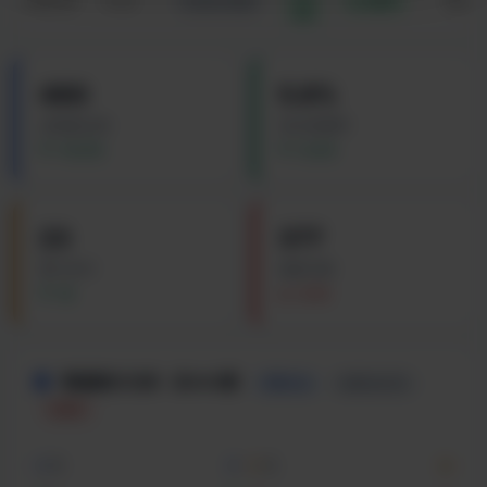
3466159
14:06
1+6+1=08
命中
组合
双
480
5.8%
总数据记录
综合准确率
+12.5%
+3.2%
23
377
累计命中
偏差次数
+8
-2.1%
数据统计分析 · 近400期
号码 12
出现 23 次
5.8%
单
11
双
12