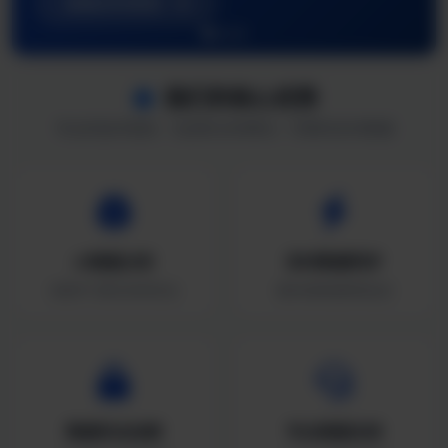
查看数据看板
我们的核心优势
专业的技术团队 · 先进的分析算法 · 可靠的实时数据
AI智能分析
实时数据同步
深度学习算法持续优化
毫秒级数据更新延迟
数据安全加密
专业客服支持