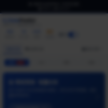
数据安全加密传输
实时同步更新
帮助中心
商务合作
Data
Predict
加拿大28 · 智能预测引擎 v3.0
400
23
5.8%
组合
开启
数据样本
命中次数
准确率
当前模式
加拿大28
台湾PC28
算法引擎
组合
大小
单双
杀组
热门
大数据驱动决策
累积海量历史数据，通过机器学习持续优化算法，提升预测
准确率。