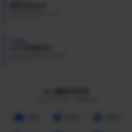
数据源升级完成公告
数据同步延迟降低至50ms以内
2026-07-16
行业资讯
2026年度数据报告发布
全面回顾年度数据趋势与预测表现
2026-07-14
战略合作伙伴
携手业界领先机构，共建数据生态
云数据
智算科技
数联网络