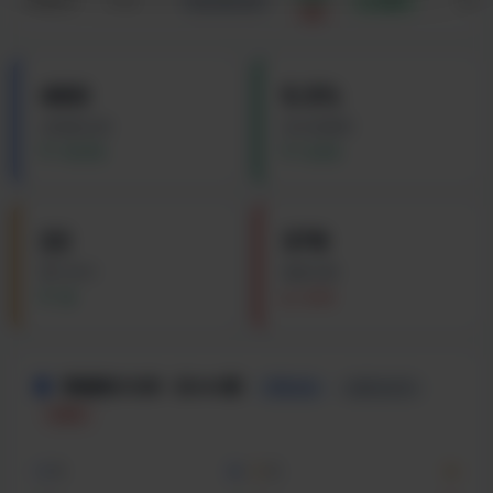
3466512
11:14
5+3+6=14
命中
大小
单
480
5.5%
总数据记录
综合准确率
+12.5%
+3.2%
22
378
累计命中
偏差次数
+8
-2.1%
数据统计分析 · 近400期
号码 09
出现 22 次
5.5%
单
10
双
12