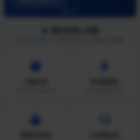
查看数据看板
我们的核心优势
专业的技术团队 · 先进的分析算法 · 可靠的实时数据
AI智能分析
实时数据同步
深度学习算法持续优化
毫秒级数据更新延迟
数据安全加密
专业客服支持