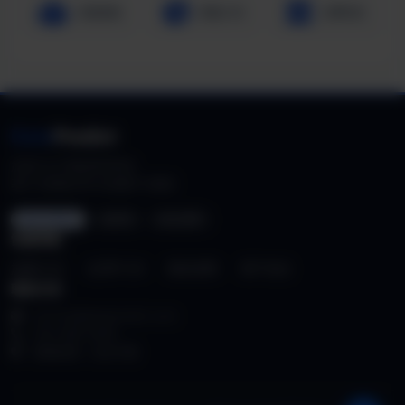
深蓝智能
数据工场
云擎科技
Data
Predict
加拿大28 智能预测系统
基于大数据分析与机器学习模型
ISO 27001
GDPR
SSL加密
快速导航
加拿大28
台湾PC28
隐私政策
用户协议
联系方式
service@datapredict.com
400-888-9999
数据加密 · 安全可靠