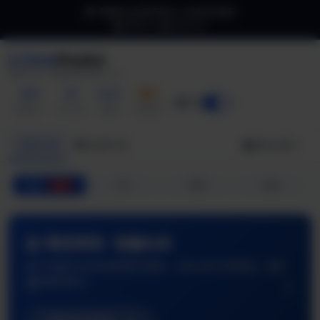
数据安全加密传输
实时同步更新
帮助中心
商务合作
Data
Predict
加拿大28 · 智能预测引擎 v3.0
400
26
6.5%
组合
开启
数据样本
命中次数
准确率
当前模式
加拿大28
台湾PC28
算法引擎
组合
大小
单双
杀组
热门
精准预测 · 智赢未来
基于深度学习的多维度算法模型，实时分析开奖数据，提供
精准预测参考。