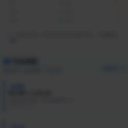
大
9
小
17
大单
5
大双
4
小单
12
小双
5
后续开出号码：
15 12 21 24 12 19 13 06 11 03
数据实时
更新
行业动态
查看更多
最新资讯 · 技术更新 · 平台公告
技术更新
算法引擎 v3.0 正式上线
全新深度学习模型，预测准确率提升12%
2026-07-18
平台公告