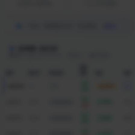
企业级SSL加密传输
7×24小时在线服务
广告位 · 数据服务合作 · 欢迎垂询
招商中
实时预测 · 组合分析
更新于 2026-08-07 23:12:22
算法 v1
黑马预测
预测
期号
倒计时
开奖号码
结果
状态
操作
小
--
3466708
--
预测中
单
大
3466707
23:10
3+9+6=18
命中
大小
单
小
3466706
23:06
3+3+6=12
命中
组合
双
小
3466705
23:03
8+1+0=09
命中
大小