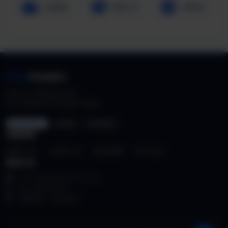
深蓝智能
数据工场
云擎科技
Data
Predict
加拿大28 智能预测系统
基于大数据分析与机器学习模型
ISO 27001
GDPR
SSL加密
快速导航
加拿大28
台湾PC28
隐私政策
用户协议
联系方式
service@datapredict.com
400-888-9999
数据加密 · 安全可靠