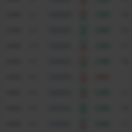
双
小
3466896
10:11
9+6+8=23
命中
单双
单
大
3466895
10:08
8+5+9=22
命中
组合
双
小
3466894
10:04
2+1+2=05
命中
大小
双
小
3466893
10:01
4+7+5=16
命中
单双
双
小
3466892
09:57
6+4+4=14
未中
-
单
大
3466891
09:54
6+6+6=18
命中
大小
单
大
3466890
09:50
6+4+7=17
命中
组合
单
大
3466889
09:47
7+1+8=16
命中
大小
单